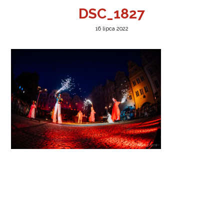
DSC_1827
16 lipca 2022
a w Jeleniej Górze
I”