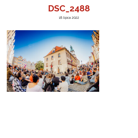
DSC_2488
18 lipca 2022
a w Jeleniej Górze
I”