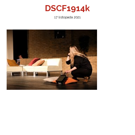
DSCF1914k
17 listopada 2021
a w Jeleniej Górze
I”