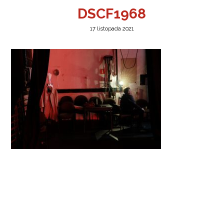
DSCF1968
17 listopada 2021
a w Jeleniej Górze
I”