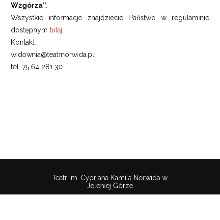
Wzgórza”.
Wszystkie informacje znajdziecie Państwo w regulaminie
dostępnym
tutaj.
Kontakt:
widownia@teatrnorwida.pl
tel. 75 64 281 30
Teatr im. Cypriana Kamila Norwida w
Jeleniej Górze
Pobierz
wtyczkę