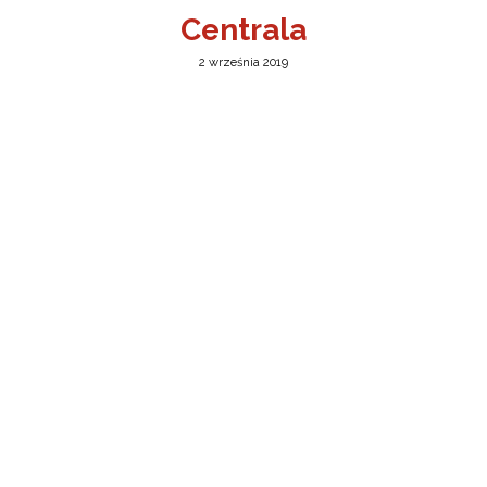
Centrala
2 września 2019
a w Jeleniej Górze
I”