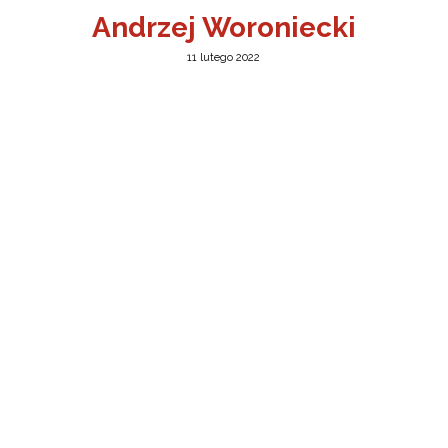
Andrzej Woroniecki
11 lutego 2022
a w Jeleniej Górze
I”