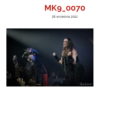
MK9_0070
28 września 2022
a w Jeleniej Górze
I”