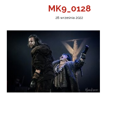
MK9_0128
28 września 2022
a w Jeleniej Górze
I”