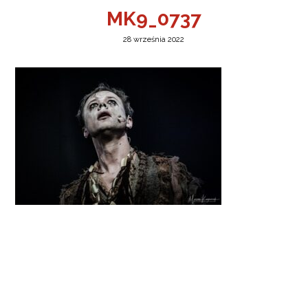
MK9_0737
28 września 2022
a w Jeleniej Górze
I”