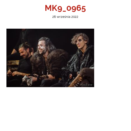
MK9_0965
28 września 2022
a w Jeleniej Górze
I”