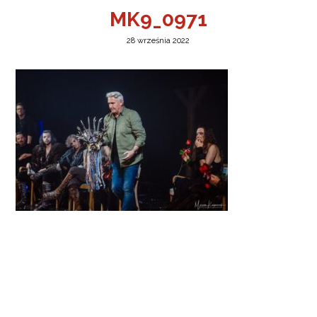
MK9_0971
28 września 2022
a w Jeleniej Górze
I”