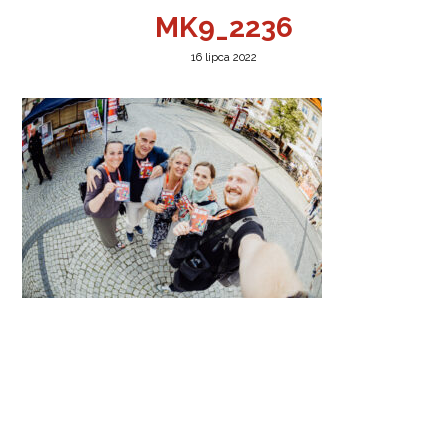
MK9_2236
16 lipca 2022
a w Jeleniej Górze
I”