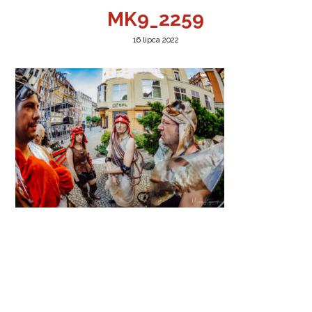
MK9_2259
16 lipca 2022
a w Jeleniej Górze
I”