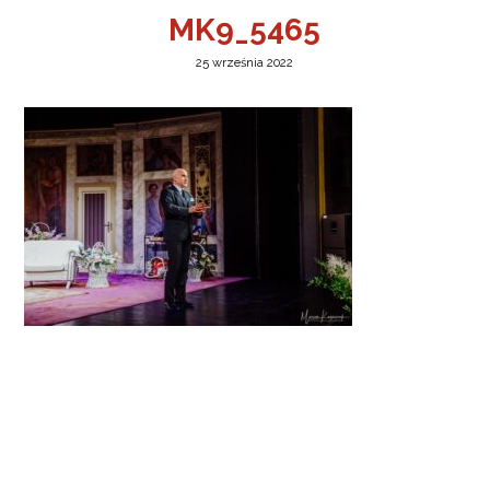
MK9_5465
25 września 2022
a w Jeleniej Górze
I”