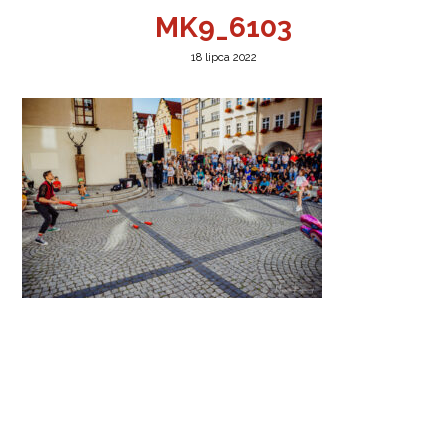
MK9_6103
18 lipca 2022
a w Jeleniej Górze
I”