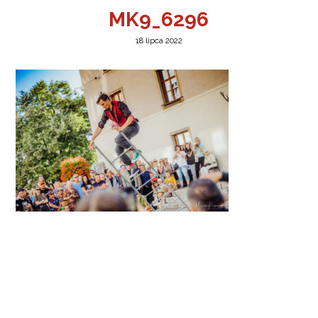
MK9_6296
18 lipca 2022
a w Jeleniej Górze
I”