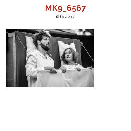
MK9_6567
18 lipca 2022
a w Jeleniej Górze
I”