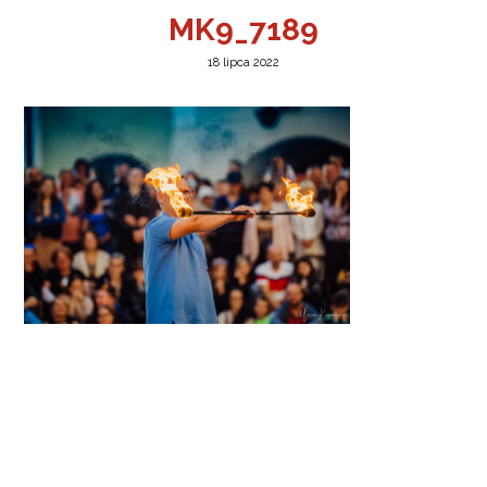
MK9_7189
18 lipca 2022
a w Jeleniej Górze
I”