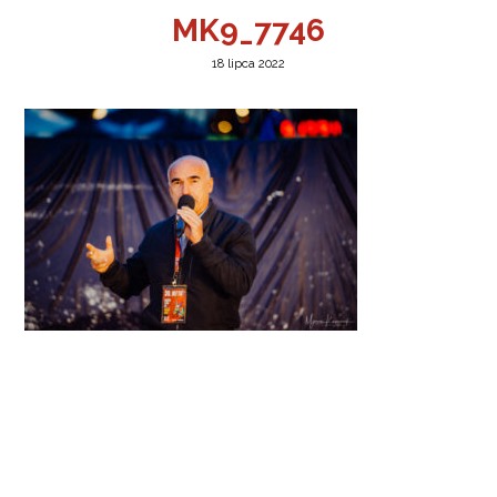
MK9_7746
18 lipca 2022
a w Jeleniej Górze
I”