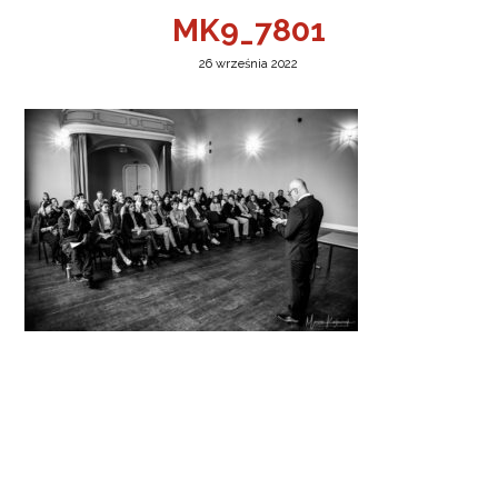
MK9_7801
26 września 2022
a w Jeleniej Górze
I”