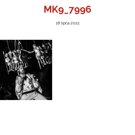
MK9_7996
18 lipca 2022
ŻSZY
ONA
OBIET