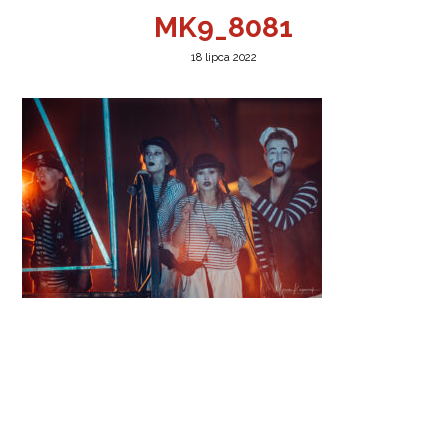
MK9_8081
18 lipca 2022
a w Jeleniej Górze
I”