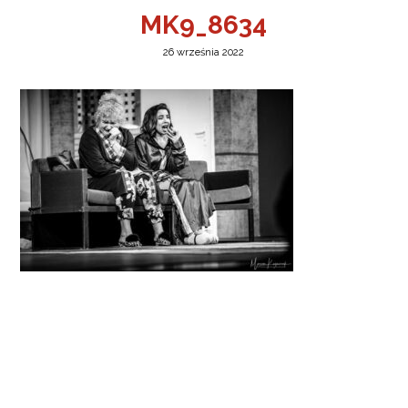
MK9_8634
26 września 2022
a w Jeleniej Górze
I”