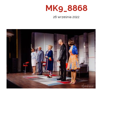
MK9_8868
26 września 2022
a w Jeleniej Górze
I”