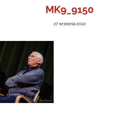
MK9_9150
27 września 2022
ŻSZY
ONA
OBIET