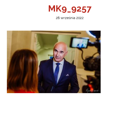
MK9_9257
28 września 2022
a w Jeleniej Górze
I”