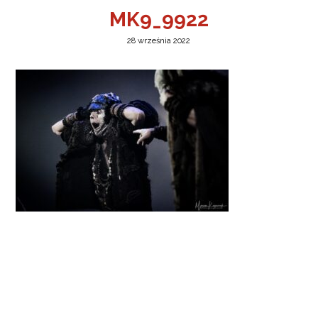
MK9_9922
28 września 2022
a w Jeleniej Górze
I”