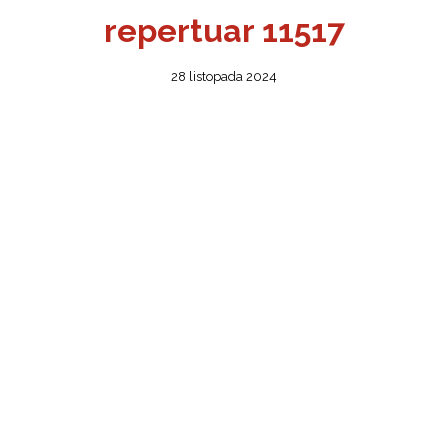
repertuar 11517
28 listopada 2024
ŻSZY
ONA
OBIET