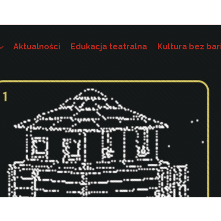
Aktualności
Edukacja teatralna
Kultura bez bar
e szkoleniowo-grantowe
 dostępność instytucji kultury i wdrażania standardów dostę