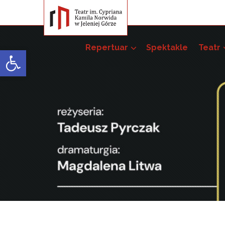
Repertuar
Spektakle
Teatr
Open toolbar
Przedsięwzięci
Pakiet szkoleń –
52. JST
51. JST