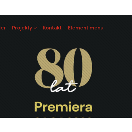
ier
Projekty
Kontakt
Element menu
pności