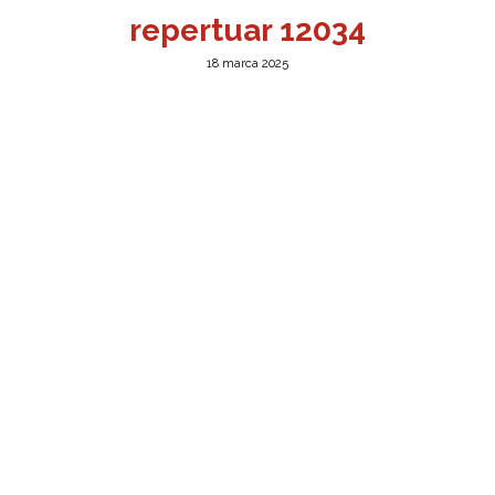
repertuar 12034
18 marca 2025
a w Jeleniej Górze
I”