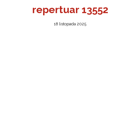
repertuar 13552
18 listopada 2025
ŻSZY
ONA
OBIET