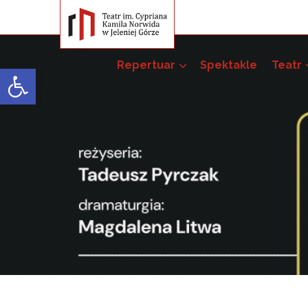
Repertuar
Spektakle
Teatr
Open toolbar
Przedsięwzięci
Pakiet szkoleń –
52. JST
51. JST