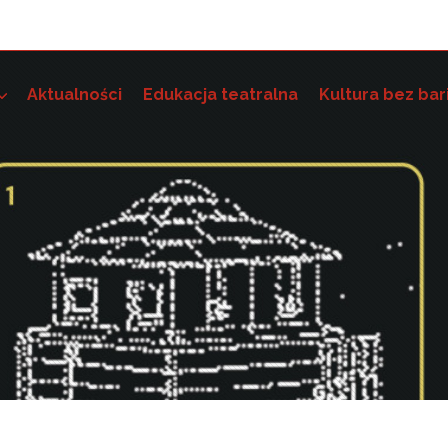
Aktualności
Edukacja teatralna
Kultura bez bar
e szkoleniowo-grantowe
 dostępność instytucji kultury i wdrażania standardów dostę