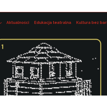
Aktualności
Edukacja teatralna
Kultura bez bar
e szkoleniowo-grantowe
 dostępność instytucji kultury i wdrażania standardów dostę