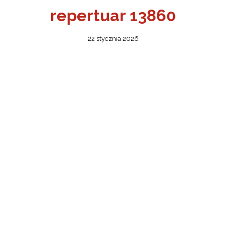
repertuar 13860
22 stycznia 2026
ŻSZY
ONA
OBIET