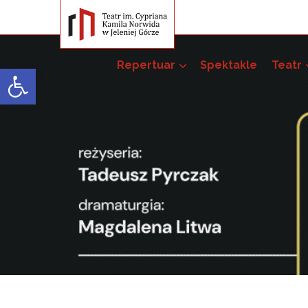
Repertuar
Spektakle
Teatr
Open toolbar
Przedsięwzięci
Pakiet szkoleń –
52. JST
51. JST