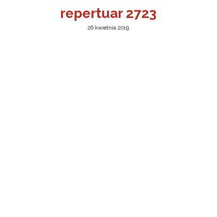
repertuar 2723
26 kwietnia 2019
a w Jeleniej Górze
I”