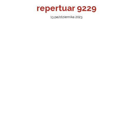
repertuar 9229
13 października 2023
a w Jeleniej Górze
I”