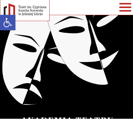
Open toolbar
Warning
: strlen() expects parameter 1 to be string, array given in
/home/klient.dhosting.pl/teatr/teatrnorwida.pl/wp-
content/themes/teatrnorwida/single-spektakle.php
on line
35