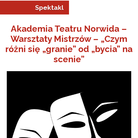
Spektakl
Akademia Teatru Norwida –
Warsztaty Mistrzów – „Czym
a w Jeleniej Górze
różni się „granie” od „bycia” na
scenie”
I”