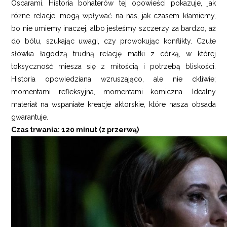
Oscarami. Historia bohaterów tej opowieści pokazuje, jak
różne relacje, mogą wpływać na nas, jak czasem kłamiemy,
bo nie umiemy inaczej, albo jesteśmy szczerzy za bardzo, aż
do bólu, szukając uwagi, czy prowokując konflikty. Czułe
słówka łagodzą trudną relację matki z córką, w której
toksyczność miesza się z miłością i potrzebą bliskości.
Historia opowiedziana wzruszająco, ale nie ckliwie;
momentami refleksyjna, momentami komiczna. Idealny
materiał na wspaniałe kreacje aktorskie, które nasza obsada
gwarantuje.
Czas trwania
: 120 minut (z przerwą)