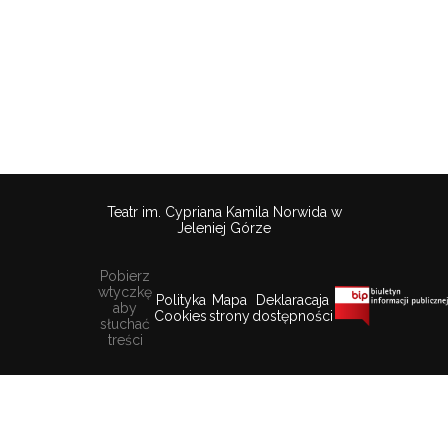
Teatr im. Cypriana Kamila Norwida w
Jeleniej Górze
Pobierz
wtyczkę
Polityka
Mapa
Deklaracaja
aby
Cookies
strony
dostępności
słuchać
treści