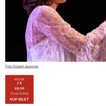
Foto Robert Jaworski
wtorek,
7 X
19:00
Duża Scena
KUP BILET