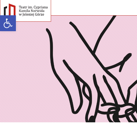
Open toolbar
Warning
: strlen() expects parameter 1 to be string, array given in
/home/klient.dhosting.pl/teatr/teatrnorwida.pl/wp-
content/themes/teatrnorwida/single-spektakle.php
on line