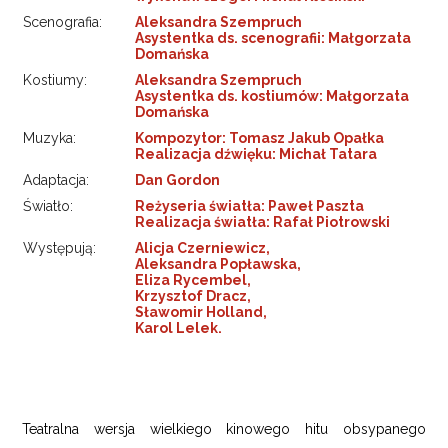
Scenografia:
Aleksandra Szempruch
Asystentka ds. scenografii: Małgorzata
Domańska
Kostiumy:
Aleksandra Szempruch
Asystentka ds. kostiumów: Małgorzata
Domańska
Muzyka:
Kompozytor: Tomasz Jakub Opałka
Realizacja dźwięku: Michał Tatara
Adaptacja:
Dan Gordon
Światło:
Reżyseria światła: Paweł Paszta
Realizacja światła: Rafał Piotrowski
Występują:
Alicja Czerniewicz,
Aleksandra Popławska,
Eliza Rycembel,
Krzysztof Dracz,
Sławomir Holland,
Karol Lelek.
Teatralna wersja wielkiego kinowego hitu obsypanego