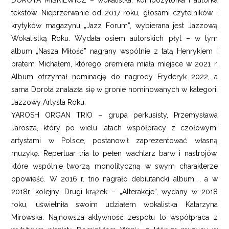
DOROTA MIŚKIEWICZ – wokalistka, kompozytorka i autorka
tekstów. Nieprzerwanie od 2017 roku, głosami czytelników i
krytyków magazynu „Jazz Forum”, wybierana jest Jazzową
Wokalistką Roku. Wydała osiem autorskich płyt – w tym
album „Nasza Miłość” nagrany wspólnie z tatą Henrykiem i
bratem Michałem, którego premiera miała miejsce w 2021 r.
Album otrzymał nominację do nagrody Fryderyk 2022, a
sama Dorota znalazła się w gronie nominowanych w kategorii
Jazzowy Artysta Roku.
YAROSH ORGAN TRIO – grupa perkusisty, Przemysława
Jarosza, który po wielu latach współpracy z czołowymi
artystami w Polsce, postanowił zaprezentować własną
muzykę. Repertuar tria to pełen wachlarz barw i nastrojów,
które wspólnie tworzą monolityczną w swym charakterze
opowieść. W 2016 r. trio nagrało debiutancki album. , a w
2018r. kolejny. Drugi krążek – „Alterakcje”, wydany w 2018
roku, uświetniła swoim udziałem wokalistka Katarzyna
Mirowska. Najnowsza aktywność zespołu to współpraca z