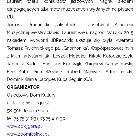
Laureat wielu konkursów jazzowych. Nagrał siedem
długogrających albumów muzycznych wydanych na płytach
CD.
Tomasz Pruchnicki (saksofon) – absolwent Akademii
Muzycznej we Wrocławiu. Laureat wielu nagród. W roku 2015
nakładem wytwórni JBRecords ukazuje się płyta Kwartetu
Tomasz Pruchnickiego pt. „Gnomonika”. Współpracował m.in
z takimi artystami jak : Leszek Możdżer, Nikola Kołodziejczyk,
Tadeusz Sudnik, Hans van Koolwijjk, Zbigniew Namysłowski,
Eryk Kulm, Piotr Wojtasik, Robert Majewski, Artur Lesicki,
Dominik Wania, Jacques Kuba Seguin (CA).
ORGANIZATOR
Osiedlowy Dom Kultury
ul. K. Trzcińskiego 12
58-506 Jelenia Góra
tel. 75 75 31 831, 75 75 410 90
www.odk.jgora.pl
www.zoomfestival.pl