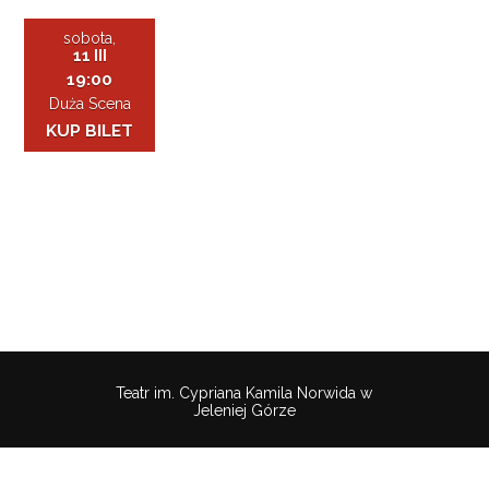
sobota,
11 III
19:00
Duża Scena
KUP BILET
Teatr im. Cypriana Kamila Norwida w
Jeleniej Górze
Pobierz
wtyczkę