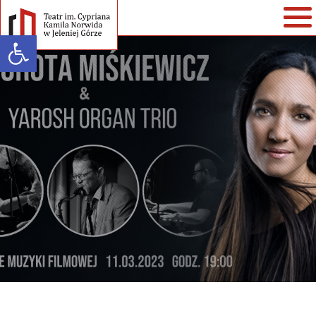
Open toolbar
Warning
: strlen() expects parameter 1 to be string, array given in
/home/klient.dhosting.pl/teatr/teatrnorwida.pl/wp-
content/themes/teatrnorwida/single-spektakle.php
on line
35