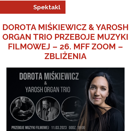
Spektakl
DOROTA MIŚKIEWICZ & YAROSH
ORGAN TRIO PRZEBOJE MUZYKI
a w Jeleniej Górze
FILMOWEJ – 26. MFF ZOOM –
ZBLIŻENIA
I”