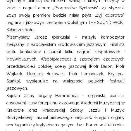
wybitnym pianistą Dominikiem Wanią, z którym muzycy w
2021 r. nagrali album „Progressive Synthesis”. 27 stycznia
2023 swoją premierę będzie miała płyta „Żyj kolorowo”
nagrana z jazzowym zespołem wokalnym THE SOUND PACK.
Skład zespołu:
Przemysław Jarosz (perkusja) – muzyk, kompozytor
związany z wrocławskim środowiskiem jazzowym. Finalista
wielu konkursów i laureat kilku nagród zespołowych i
indywidualnych. Współpracował z szeregiem czołowych
przedstawicieli polskiej sceny jazzowej (Piotr Baron, Piotr
Wojtasik, Dominik Bukowski, Piotr Lemańczyk, Krystyna
Stańko), występując na większości polskich festiwali
jazzowych.
Kajetan Galas (organy Hammonda) – organista, pianista,
absolwent klasy fortepianu jazzowego Akademii Muzycznej w
Krakowie oraz Krakowskiej Szkoły Jazzu i Muzyki
Rozrywkowej. Laureat pierwszego miejsca w kategorii organy
według ankiety krytyków magazynu Jazz Forum w 2020 roku.