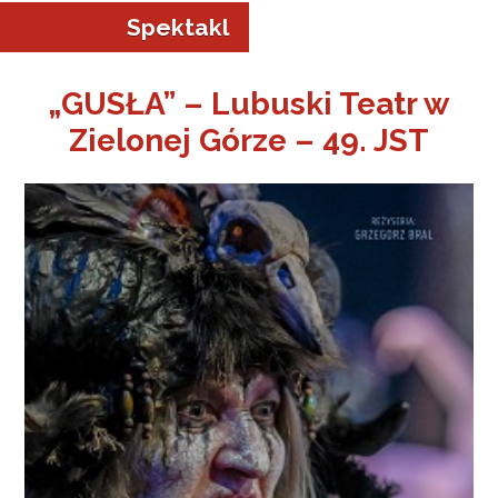
Spektakl
„GUSŁA” – Lubuski Teatr w
Zielonej Górze – 49. JST
a w Jeleniej Górze
I”