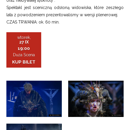
oraz niebywałej tęsknoty”.
Spektakl jest sceniczną odsłoną widowiska, które zeszłego
lata z powodzeniem prezentowaliśmy w wersji plenerowej.
CZAS TRWANIA: ok. 60 min.
wtorek,
27 IX
19:00
Duża Scena
KUP BILET