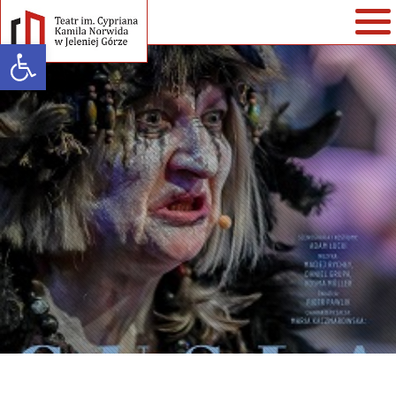
Open toolbar
Warning
: strlen() expects parameter 1 to be string, array given in
/home/klient.dhosting.pl/teatr/teatrnorwida.pl/wp-
content/themes/teatrnorwida/single-spektakle.php
on line
35