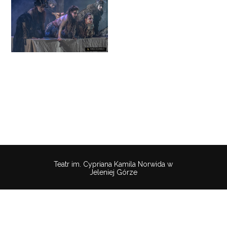
Teatr im. Cypriana Kamila Norwida w
Jeleniej Górze
Pobierz
wtyczkę
Polityka
Mapa
Deklaracaja
aby
Cookies
strony
dostępności
słuchać