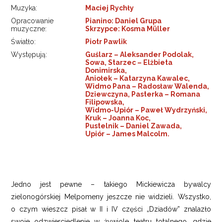
Muzyka:
Maciej Rychły
Opracowanie
Pianino: Daniel Grupa
muzyczne:
Skrzypce: Kosma Müller
Światło:
Piotr Pawlik
Występują:
Guślarz – Aleksander Podolak,
Sowa, Starzec – Elżbieta
Donimirska,
Aniołek – Katarzyna Kawalec,
Widmo Pana – Radosław Walenda,
Dziewczyna, Pasterka – Romana
Filipowska,
Widmo-Upiór – Paweł Wydrzyński,
Kruk – Joanna Koc,
Pustelnik – Daniel Zawada,
Upiór – James Malcolm.
Jedno jest pewne – takiego Mickiewicza bywalcy
zielonogórskiej Melpomeny jeszcze nie widzieli. Wszystko,
o czym wieszcz pisał w II i IV części „Dziadów” znalazło
swoje odzwierciedlenie w żywiole teatru totalnego, gdzie