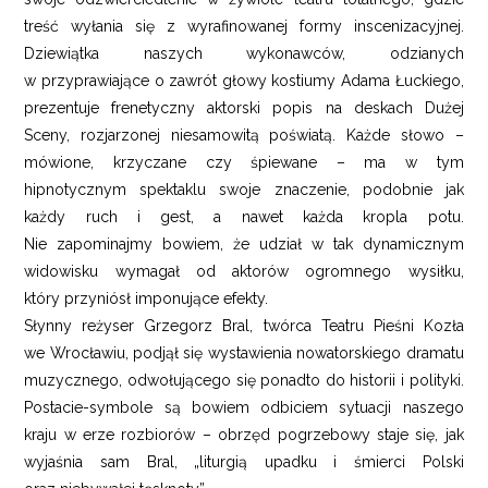
treść wyłania się z wyrafinowanej formy inscenizacyjnej.
Dziewiątka naszych wykonawców, odzianych
w przyprawiające o zawrót głowy kostiumy Adama Łuckiego,
prezentuje frenetyczny aktorski popis na deskach Dużej
Sceny, rozjarzonej niesamowitą poświatą. Każde słowo –
mówione, krzyczane czy śpiewane – ma w tym
hipnotycznym spektaklu swoje znaczenie, podobnie jak
każdy ruch i gest, a nawet każda kropla potu.
Nie zapominajmy bowiem, że udział w tak dynamicznym
widowisku wymagał od aktorów ogromnego wysiłku,
który przyniósł imponujące efekty.
Słynny reżyser Grzegorz Bral, twórca Teatru Pieśni Kozła
we Wrocławiu, podjął się wystawienia nowatorskiego dramatu
muzycznego, odwołującego się ponadto do historii i polityki.
Postacie-symbole są bowiem odbiciem sytuacji naszego
kraju w erze rozbiorów – obrzęd pogrzebowy staje się, jak
wyjaśnia sam Bral, „liturgią upadku i śmierci Polski