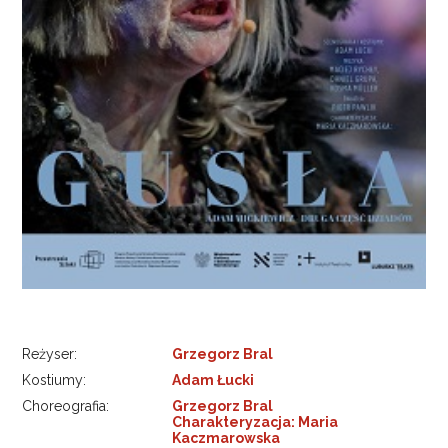
Reżyser:
Grzegorz Bral
Kostiumy:
Adam Łucki
Choreografia:
Grzegorz Bral
Charakteryzacja: Maria
Kaczmarowska