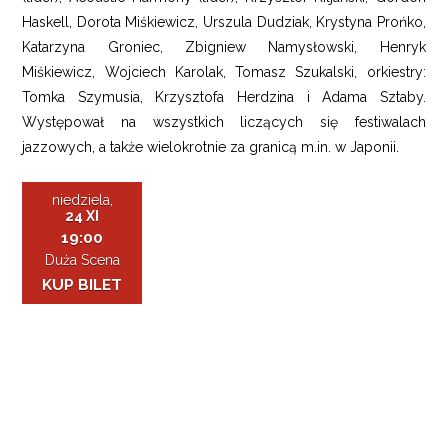
Haskell, Dorota Miśkiewicz, Urszula Dudziak, Krystyna Prońko,
Katarzyna Groniec, Zbigniew Namysłowski, Henryk
Miśkiewicz, Wojciech Karolak, Tomasz Szukalski, orkiestry:
Tomka Szymusia, Krzysztofa Herdzina i Adama Sztaby.
Występował na wszystkich liczących się festiwalach
jazzowych, a także wielokrotnie za granicą m.in. w Japonii.
niedziela,
24 XI
19:00
Duża Scena
KUP BILET