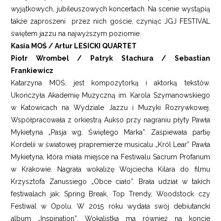
wyjątkowych, jubileuszowych koncertach. Na scenie wystąpią
także zaproszeni przez nich goście, czyniąc JGJ FESTIVAL
świętem jazzu na najwyższym poziomie.
Kasia MOŚ
/ Artur L
ESICKI
QUARTET
Piotr Wrombel / Patryk Stachura / Sebastian
Frankiewicz
Katarzyna MOŚ, jest kompozytorką i aktorką tekstów.
Ukończyła Akademię Muzyczną im. Karola Szymanowskiego
w Katowicach na Wydziale Jazzu i Muzyki Rozrywkowej.
Współpracowała z orkiestrą Aukso przy nagraniu płyty Pawła
Mykietyna „Pasja wg. Świętego Marka”. Zaśpiewała partię
Kordelii w światowej prapremierze musicalu „Król Lear” Pawła
Mykietyna, która miała miejsce na Festiwalu Sacrum Profanum
w Krakowie. Nagrała wokalizę Wojciecha Kilara do filmu
Krzysztofa Zanussiego „Obce ciało”. Brała udział w takich
festiwalach jak: Spring Break, Top Trendy, Woodstock czy
Festiwal w Opolu. W 2015 roku wydała swój debiutancki
album „Inspination”. Wokalistka ma również na koncie