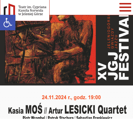
Open toolbar
Warning
: strlen() expects parameter 1 to be string, array given in
/home/klient.dhosting.pl/teatr/teatrnorwida.pl/wp-
content/themes/teatrnorwida/single-spektakle.php
on line
35