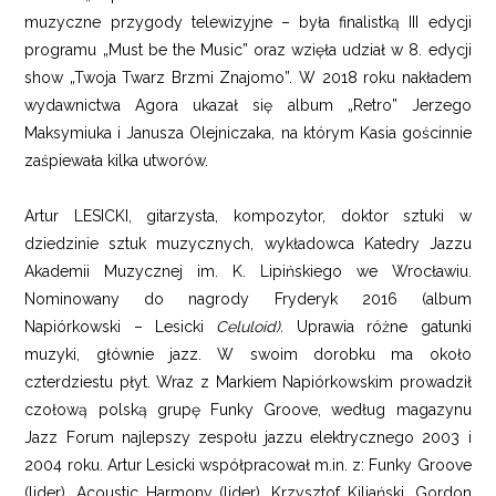
muzyczne przygody telewizyjne – była finalistką III edycji
programu „Must be the Music” oraz wzięła udział w 8. edycji
show „Twoja Twarz Brzmi Znajomo”. W 2018 roku nakładem
wydawnictwa Agora ukazał się album „Retro” Jerzego
Maksymiuka i Janusza Olejniczaka, na którym Kasia gościnnie
zaśpiewała kilka utworów.
Artur LESICKI, gitarzysta, kompozytor, doktor sztuki w
dziedzinie sztuk muzycznych, wykładowca Katedry Jazzu
Akademii Muzycznej im. K. Lipińskiego we Wrocławiu.
Nominowany do nagrody Fryderyk 2016 (album
Napiórkowski – Lesicki
Celuloid).
Uprawia różne gatunki
muzyki, głównie jazz. W swoim dorobku ma około
czterdziestu płyt. Wraz z Markiem Napiórkowskim prowadził
czołową polską grupę Funky Groove, według magazynu
Jazz Forum najlepszy zespołu jazzu elektrycznego 2003 i
2004 roku. Artur Lesicki współpracował m.in. z: Funky Groove
(lider), Acoustic Harmony (lider), Krzysztof Kiljański, Gordon