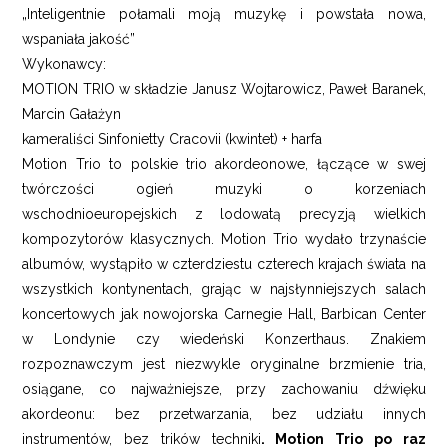
„Inteligentnie połamali moją muzykę i powstała nowa,
wspaniała jakość”
Wykonawcy:
MOTION TRIO w składzie Janusz Wojtarowicz, Paweł Baranek,
Marcin Gałażyn
kameraliści Sinfonietty Cracovii (kwintet) + harfa
Motion Trio to polskie trio akordeonowe, łączące w swej
twórczości ogień muzyki o korzeniach
wschodnioeuropejskich z lodowatą precyzją wielkich
kompozytorów klasycznych. Motion Trio wydało trzynaście
albumów, wystąpiło w czterdziestu czterech krajach świata na
wszystkich kontynentach, grając w najsłynniejszych salach
koncertowych jak nowojorska Carnegie Hall, Barbican Center
w Londynie czy wiedeński Konzerthaus. Znakiem
rozpoznawczym jest niezwykle oryginalne brzmienie tria,
osiągane, co najważniejsze, przy zachowaniu dźwięku
akordeonu: bez przetwarzania, bez udziału innych
instrumentów, bez trików techniki
. Motion Trio po raz