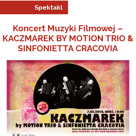
Spektakl
Koncert Muzyki Filmowej –
KACZMAREK BY MOTION TRIO &
a w Jeleniej Górze
SINFONIETTA CRACOVIA
I”