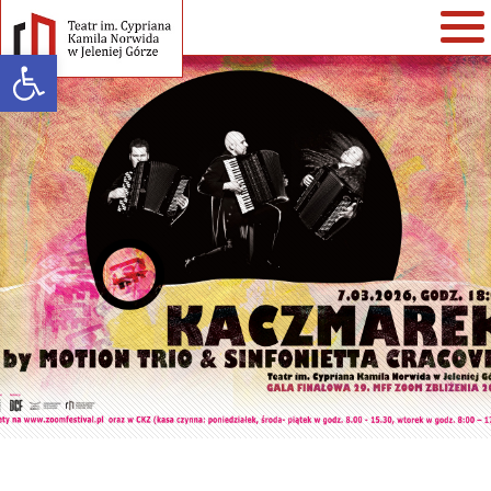
Open toolbar
Warning
: strlen() expects parameter 1 to be string, array given in
/home/klient.dhosting.pl/teatr/teatrnorwida.pl/wp-
content/themes/teatrnorwida/single-spektakle.php
on line
35