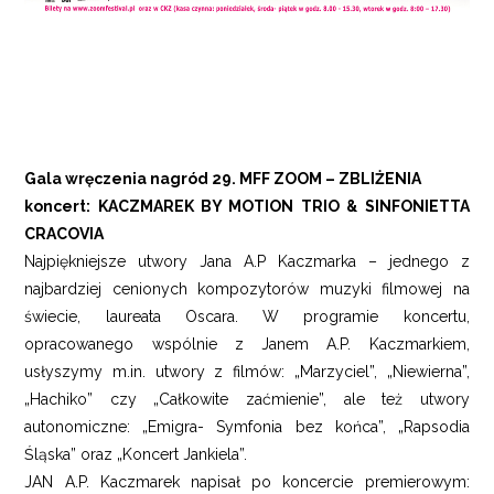
Gala wręczenia nagród 29. MFF ZOOM – ZBLIŻENIA
koncert: KACZMAREK BY MOTION TRIO & SINFONIETTA
CRACOVIA
Najpiękniejsze utwory Jana A.P Kaczmarka – jednego z
najbardziej cenionych kompozytorów muzyki filmowej na
świecie, laureata Oscara. W programie koncertu,
opracowanego wspólnie z Janem A.P. Kaczmarkiem,
usłyszymy m.in. utwory z filmów: „Marzyciel”, „Niewierna”,
„Hachiko” czy „Całkowite zaćmienie”, ale też utwory
autonomiczne: „Emigra- Symfonia bez końca”, „Rapsodia
Śląska” oraz „Koncert Jankiela”.
JAN A.P. Kaczmarek napisał po koncercie premierowym: