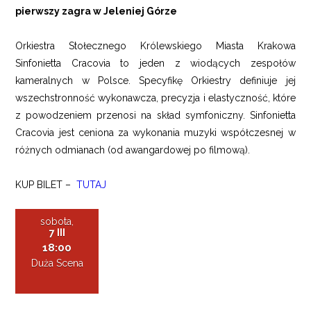
pierwszy zagra w Jeleniej Górze
Orkiestra Stołecznego Królewskiego Miasta Krakowa
Sinfonietta Cracovia to jeden z wiodących zespołów
kameralnych w Polsce. Specyfikę Orkiestry definiuje jej
wszechstronność wykonawcza, precyzja i elastyczność, które
z powodzeniem przenosi na skład symfoniczny. Sinfonietta
Cracovia jest ceniona za wykonania muzyki współczesnej w
różnych odmianach (od awangardowej po filmową).
KUP BILET –
TUTAJ
sobota,
7 III
18:00
Duża Scena