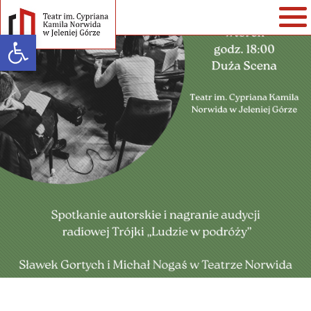
Open toolbar
Warning
: strlen() expects parameter 1 to be string, array given in
/home/klient.dhosting.pl/teatr/teatrnorwida.pl/wp-
content/themes/teatrnorwida/single-spektakle.php
on line
35