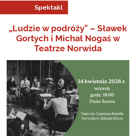
Spektakl
„Ludzie w podróży” – Sławek
Gortych i Michał Nogaś w
a w Jeleniej Górze
Teatrze Norwida
I”