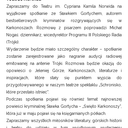
Zapraszamy do Teatru im. Cypriana Kamila Norwida na
wyjątkowe spotkanie ze Sławkiem Gortychem, autorem
bestsellerowych kryminałów rozgrywających się w
Karkonoszach. Rozmowę z pisarzem poprowadzi Michał
Nogaś: dziennikarz, wicedyrektor Programu III Polskiego Radia
(Trójki).
Wydarzenie będzie miało szczególny charakter – spotkanie
zostanie zarejestrowane jako nagranie audycji radiowej
emitowanej na antenie Trójki. Rozmowa będzie okazją do
opowieści o Jeleniej Górze, Karkonoszach, literaturze i
inspiracjach, które stały się punktem wyjścia do
przygotowywanego w naszym teatrze spektaklu „Schronisko,
które przestało istnieć”.
Podczas spotkania pojawi się również temat najnowszej
powieści kryminalnej Sławka Gortycha – „Święto Karkonoszy”,
która już w maju pojawi się na księgarnianych półkach.
Zapraszamy wszystkich miłośników literatury, górskich historii
i teatru do udziału w tym wyjątkowym wydarzeniu