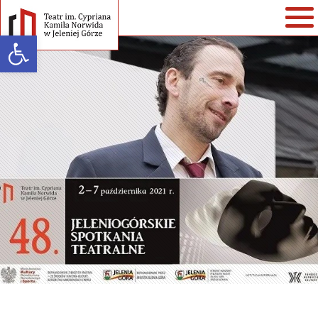
Open toolbar
Warning
: strlen() expects parameter 1 to be string, array given in
/home/klient.dhosting.pl/teatr/teatrnorwida.pl/wp-
content/themes/teatrnorwida/single-spektakle.php
on line
35