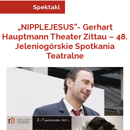
Spektakl
„NIPPLEJESUS”- Gerhart
Hauptmann Theater Zittau – 48.
a w Jeleniej Górze
Jeleniogórskie Spotkania
Teatralne
I”