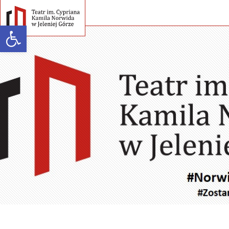
Open toolbar
Warning
: strlen() expects parameter 1 to be string, array given in
/home/klient.dhosting.pl/teatr/teatrnorwida.pl/wp-
content/themes/teatrnorwida/single-spektakle.php
on line