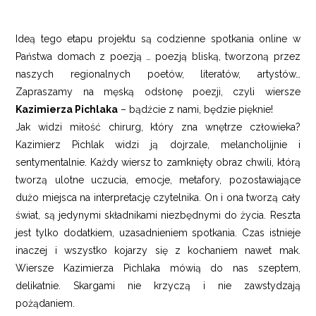
Ideą tego etapu projektu są codzienne spotkania online w
Państwa domach z poezją … poezją bliską, tworzoną przez
naszych regionalnych poetów, literatów, artystów…
Zapraszamy na męską odsłonę poezji, czyli wiersze
Kazimierza Pichlaka
– bądźcie z nami, będzie pięknie!
Jak widzi miłość chirurg, który zna wnętrze człowieka?
Kazimierz Pichlak widzi ją dojrzale, melancholijnie i
sentymentalnie. Każdy wiersz to zamknięty obraz chwili, którą
tworzą ulotne uczucia, emocje, metafory, pozostawiające
dużo miejsca na interpretację czytelnika. On i ona tworzą cały
świat, są jedynymi składnikami niezbędnymi do życia. Reszta
jest tylko dodatkiem, uzasadnieniem spotkania. Czas istnieje
inaczej i wszystko kojarzy się z kochaniem nawet mak.
Wiersze Kazimierza Pichlaka mówią do nas szeptem,
delikatnie. Skargami nie krzyczą i nie zawstydzają
pożądaniem.