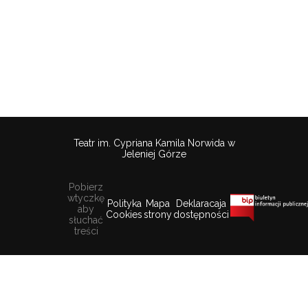
Teatr im. Cypriana Kamila Norwida w
Jeleniej Górze
Pobierz
wtyczkę
Polityka
Mapa
Deklaracaja
aby
Cookies
strony
dostępności
słuchać
treści