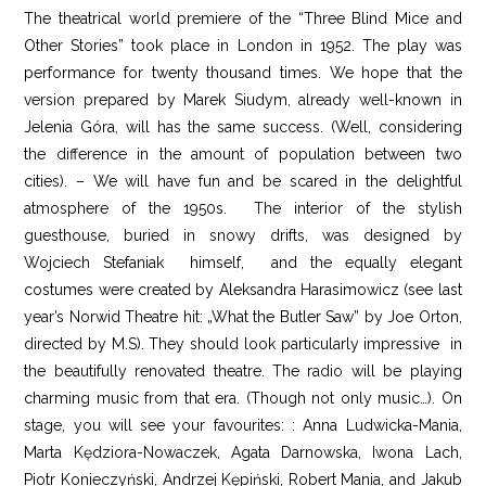
The theatrical world premiere of the “Three Blind Mice and
Other Stories” took place in London in 1952. The play was
performance for twenty thousand times. We hope that the
version prepared by Marek Siudym, already well-known in
Jelenia Góra, will has the same success. (Well, considering
the difference in the amount of population between two
cities). – We will have fun and be scared in the delightful
atmosphere of the 1950s. The interior of the stylish
guesthouse, buried in snowy drifts, was designed by
Wojciech Stefaniak himself, and the equally elegant
costumes were created by Aleksandra Harasimowicz (see last
year’s Norwid Theatre hit: „What the Butler Saw” by Joe Orton,
directed by M.S). They should look particularly impressive in
the beautifully renovated theatre. The radio will be playing
charming music from that era. (Though not only music…). On
stage, you will see your favourites: : Anna Ludwicka-Mania,
Marta Kędziora-Nowaczek, Agata Darnowska, Iwona Lach,
Piotr Konieczyński, Andrzej Kępiński, Robert Mania, and Jakub