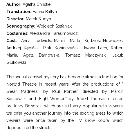
Author:
Agatha Christie
Translation:
Hanna Baltyn
Director:
Marek Siudym
Scenography:
Wojciech Stefaniak
Costumes:
Aleksandra Harasimowicz
Cast:
Anna Ludwicka-Mania, Marta Kędziora-Nowaczek,
Andrzej Kępiński, Piotr Konieczyńskji, Iwona Lach, Robert
Mania, Agata Darnowska, Tomasz Marczyński, Jakub
Głukowski
The annual carnival mystery has become almost a tradition for
Norwid Theatre in recent years. After the productions of ”
Shear Madness” by Paul Pörtner, directed by Marcin
Sosnowski, and „Eight Women” by Robert Thomas, directed
by Jerzy Bończak, which are still very popular with viewers,
we offer you another journey into the exciting areas to which
viewers were once taken by the TV show Kobra, which
depopulated the streets.