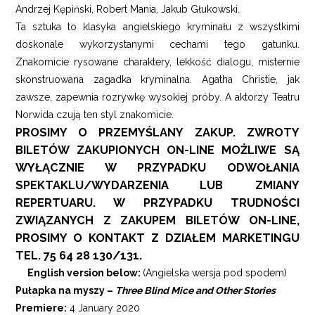
Andrzej Kępiński, Robert Mania, Jakub Głukowski.
Ta sztuka to klasyka angielskiego kryminału z wszystkimi
doskonale wykorzystanymi cechami tego gatunku.
Znakomicie rysowane charaktery, lekkość dialogu, misternie
skonstruowana zagadka kryminalna. Agatha Christie, jak
zawsze, zapewnia rozrywkę wysokiej próby. A aktorzy Teatru
Norwida czują ten styl znakomicie.
PROSIMY O PRZEMYŚLANY ZAKUP. ZWROTY
BILETÓW ZAKUPIONYCH ON-LINE MOŻLIWE SĄ
WYŁĄCZNIE W PRZYPADKU ODWOŁANIA
SPEKTAKLU/WYDARZENIA LUB ZMIANY
REPERTUARU. W PRZYPADKU TRUDNOŚCI
ZWIĄZANYCH Z ZAKUPEM BILETÓW ON-LINE,
PROSIMY O KONTAKT Z DZIAŁEM MARKETINGU
TEL. 75 64 28 130/131.
English version below:
(Angielska wersja pod spodem)
Pułapka na myszy –
Three Blind Mice and Other Stories
Premiere:
4 January 2020