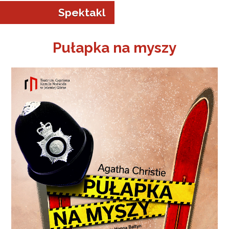
Spektakl
Pułapka na myszy
a w Jeleniej Górze
I”