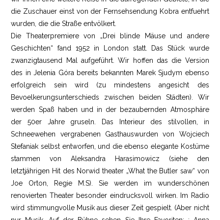
die Zuschauer einst von der Fernsehsendung Kobra entfuehrt
wurden, die die Straße entvölkert.
Die Theaterpremiere von „Drei blinde Mäuse und andere
Geschichten“ fand 1952 in London statt. Das Stück wurde
zwanzigtausend Mal aufgeführt. Wir hoffen das die Version
des in Jelenia Góra bereits bekannten Marek Sjudym ebenso
erfolgreich sein wird (zu mindestens angesicht des
Bevoelkerungsunterschieds zwischen beiden Städten). Wir
werden Spaß haben und in der bezaubernden Atmosphäre
der 50er Jahre gruseln. Das Interieur des stilvollen, in
Schneewehen vergrabenen Gasthauswurden von Wojciech
Stefaniak selbst entworfen, und die ebenso elegante Kostüme
stammen von Aleksandra Harasimowicz (siehe den
letztjährigen Hit des Norwid theater „What the Butler saw“ von
Joe Orton, Regie M.S). Sie werden im wunderschönen
renovierten Theater besonder eindrucksvoll wirken. Im Radio
wird stimmungvolle Musik aus dieser Zeit gespielt. (Aber nicht