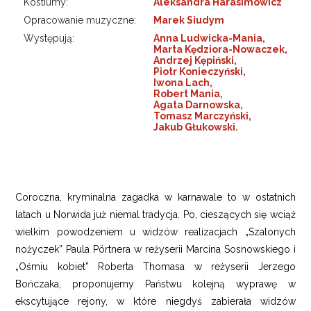
Kostiumy:
Aleksandra Harasimowicz
Opracowanie muzyczne:
Marek Siudym
Występują:
Anna Ludwicka-Mania,
Marta Kędziora-Nowaczek,
Andrzej Kępiński,
Piotr Konieczyński,
Iwona Lach,
Robert Mania,
Agata Darnowska,
Tomasz Marczyński,
Jakub Głukowski.
Coroczna, kryminalna zagadka w karnawale to w ostatnich
latach u Norwida już niemal tradycja. Po, cieszących się wciąż
wielkim powodzeniem u widzów realizacjach „Szalonych
nożyczek” Paula Pörtnera w reżyserii Marcina Sosnowskiego i
„Ośmiu kobiet” Roberta Thomasa w reżyserii Jerzego
Bończaka, proponujemy Państwu kolejną wyprawę w
ekscytujące rejony, w które niegdyś zabierała widzów