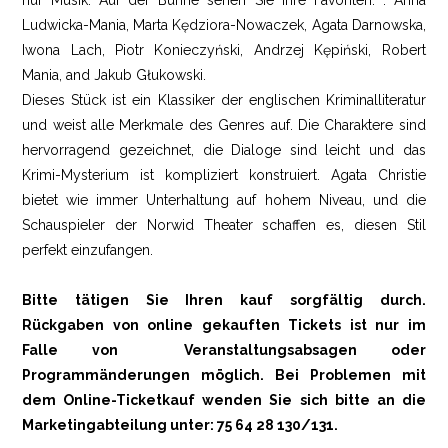
nur Musik. Auf der Bühne sehen Sie Ihre Favoriten: : Anna
Ludwicka-Mania, Marta Kędziora-Nowaczek, Agata Darnowska,
Iwona Lach, Piotr Konieczyński, Andrzej Kępiński, Robert
Mania, and Jakub Głukowski.
Dieses Stück ist ein Klassiker der englischen Kriminalliteratur
und weist alle Merkmale des Genres auf. Die Charaktere sind
hervorragend gezeichnet, die Dialoge sind leicht und das
Krimi-Mysterium ist kompliziert konstruiert. Agata Christie
bietet wie immer Unterhaltung auf hohem Niveau, und die
Schauspieler der Norwid Theater schaffen es, diesen Stil
perfekt einzufangen.
Bitte tätigen Sie Ihren kauf sorgfältig durch.
Rückgaben von online gekauften Tickets ist nur im
Falle von Veranstaltungsabsagen oder
Programmänderungen möglich. Bei Problemen mit
dem Online-Ticketkauf wenden Sie sich bitte an die
Marketingabteilung unter: 75 64 28 130/131.