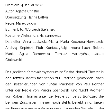
Premiere: 4 Januar 2020
Autor: Agatha Christie
Übersetzung: Hanna Baltyn
Regie: Marek Siudym
Bühnenbild: Wojciech Stefaniak
Kostüme: Aleksandra Harasimowicz
Darsteller: Anna Ludwicka-Mania, Marta Kędziora-Nowaczek,
Andrzej Kępiński, Piotr Konieczyńskji, Iwona Lach, Robert
Mania, Agata Darnowska, Tomasz Marczyński, Jakub
Głukowski
Das jährliche Karnevalsmysterium ist für das Norwid Theater in
den letzten Jahren fast schon zur Tradition geworden. Nach
den Inszenierungen von “Shear Madness’ von Paul Pörtner
unter der Regie von Marcin Sosnowski und “Eight Women”
von Robert Thomas unter der Regie von Jerzy Bończak, die
bei den Zuschauern immer noch stehts beliebt sind, bieten
wir Ihnen eine weitere Reise in die aufregenden Gebiete, in die