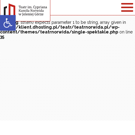
Open toolbar
Warning
: strlen() expects parameter 1 to be string, array given in
/home/klient.dhosting.pl/teatr/teatrnorwida.pl/wp-
content/themes/teatrnorwida/single-spektakle.php
on line
35