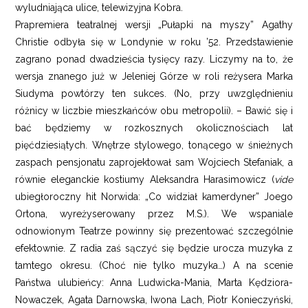
wyludniająca ulice, telewizyjna Kobra.
Prapremiera teatralnej wersji „Pułapki na myszy” Agathy
Christie odbyła się w Londynie w roku ’52. Przedstawienie
zagrano ponad dwadzieścia tysięcy razy. Liczymy na to, że
wersja znanego już w Jeleniej Górze w roli reżysera Marka
Siudyma powtórzy ten sukces. (No, przy uwzględnieniu
różnicy w liczbie mieszkańców obu metropolii). – Bawić się i
bać będziemy w rozkosznych okolicznościach lat
pięćdziesiątych. Wnętrze stylowego, tonącego w śnieżnych
zaspach pensjonatu zaprojektował sam Wojciech Stefaniak, a
równie eleganckie kostiumy Aleksandra Harasimowicz (
vide
ubiegłoroczny hit Norwida: „Co widział kamerdyner” Joego
Ortona, wyreżyserowany przez M.S.). We wspaniale
odnowionym Teatrze powinny się prezentować szczególnie
efektownie. Z radia zaś sączyć się będzie urocza muzyka z
tamtego okresu. (Choć nie tylko muzyka…) A na scenie
Państwa ulubieńcy: Anna Ludwicka-Mania, Marta Kędziora-
Nowaczek, Agata Darnowska, Iwona Lach, Piotr Konieczyński,