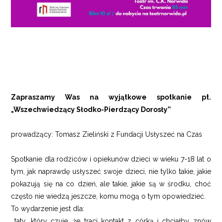
Zapraszamy Was na wyjątkowe spotkanie pt.
„Wszechwiedzący Słodko-Pierdzący Dorosły”
prowadzący: Tomasz Zieliński z Fundacji Usłyszeć na Czas
Spotkanie dla rodziców i opiekunów dzieci w wieku 7-18 lat o
tym, jak naprawdę usłyszeć swoje dzieci, nie tylko takie, jakie
pokazują się na co dzień, ale takie, jakie są w środku, choć
często nie wiedzą jeszcze, komu mogą o tym opowiedzieć.
To wydarzenie jest dla:
…taty, który czuje, że traci kontakt z córką i chciałby znów