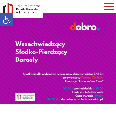
Open toolbar
Warning
: strlen() expects parameter 1 to be string, array given in
/home/klient.dhosting.pl/teatr/teatrnorwida.pl/wp-
content/themes/teatrnorwida/single-spektakle.php
on line
35