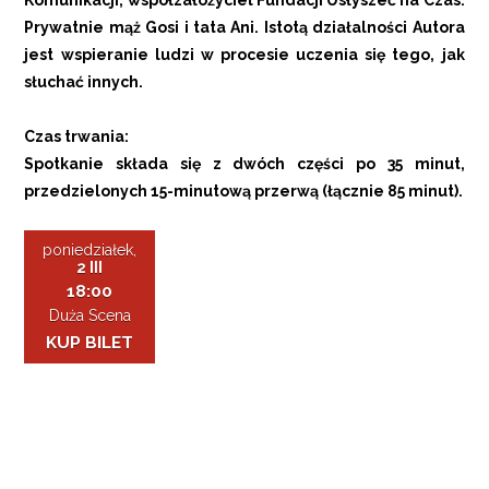
Komunikacji, współzałożyciel Fundacji Usłyszeć na Czas.
Prywatnie mąż Gosi i tata Ani. Istotą działalności Autora
jest wspieranie ludzi w procesie uczenia się tego, jak
słuchać innych.
Czas trwania:
Spotkanie składa się z dwóch części po 35 minut,
przedzielonych 15-minutową przerwą (łącznie 85 minut).
poniedziałek,
2 III
18:00
Duża Scena
KUP BILET