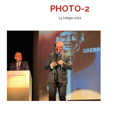
PHOTO-2
14 lutego 2022
a w Jeleniej Górze
I”