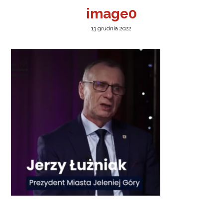
image0
13 grudnia 2022
a w Jeleniej Górze
I”