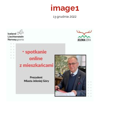
image1
13 grudnia 2022
a w Jeleniej Górze
I”