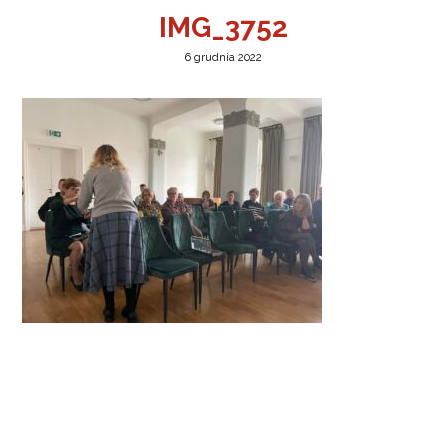
IMG_3752
6 grudnia 2022
a w Jeleniej Górze
I”